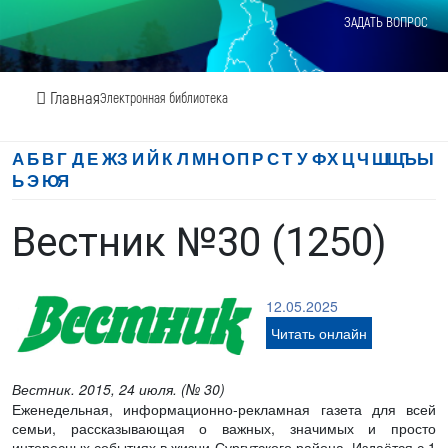
ЗАДАТЬ ВОПРОС
Главная
Электронная библиотека
А
Б
В
Г
Д
Е
Ж
З
И
Й
К
Л
М
Н
О
П
Р
С
Т
У
Ф
Х
Ц
Ч
Ш
Щ
Ъ
Ы
Ь
Э
Ю
Я
Вестник №30 (1250)
12.05.2025
Читать онлайн
Вестник. 2015, 24 июля. (№ 30)
Еженедельная, информационно-рекламная газета для всей
семьи, рассказывающая о важных, значимых и просто
интересных событиях в жизни Сургутского района. Издаётся с 1