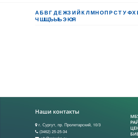
А
Б
В
Г
Д
Е
Ж
З
И
Й
К
Л
М
Н
О
П
Р
С
Т
У
Ф
Х
Ч
Ш
Щ
Ъ
Ы
Ь
Э
Ю
Я
Наши контакты
МБ
РА
г. Сургут, пр. Пролетарский, 10/3
ЦЕ
(3462) 25-25-34
БИ