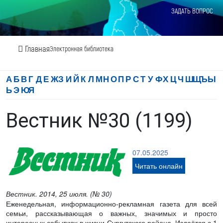
ЗАДАТЬ ВОПРОС
Главная
Электронная библиотека
А
Б
В
Г
Д
Е
Ж
З
И
Й
К
Л
М
Н
О
П
Р
С
Т
У
Ф
Х
Ц
Ч
Ш
Щ
Ъ
Ы
Ь
Э
Ю
Я
Вестник №30 (1199)
07.05.2025
Читать онлайн
Вестник. 2014, 25 июля. (№ 30)
Еженедельная, информационно-рекламная газета для всей
семьи, рассказывающая о важных, значимых и просто
интересных событиях в жизни Сургутского района. Издаётся с 1