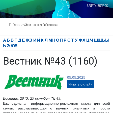
ЗАДАТЬ ВОПРОС
Главная
Электронная библиотека
А
Б
В
Г
Д
Е
Ж
З
И
Й
К
Л
М
Н
О
П
Р
С
Т
У
Ф
Х
Ц
Ч
Ш
Щ
Ъ
Ы
Ь
Э
Ю
Я
Вестник №43 (1160)
05.05.2025
Читать онлайн
Вестник. 2013, 25 октября (№ 43)
Еженедельная, информационно-рекламная газета для всей
семьи, рассказывающая о важных, значимых и просто
интересных событиях в жизни Сургутского района. Издаётся с 1