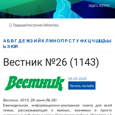
ЗАДАТЬ ВОПРОС
Главная
Электронная библиотека
А
Б
В
Г
Д
Е
Ж
З
И
Й
К
Л
М
Н
О
П
Р
С
Т
У
Ф
Х
Ц
Ч
Ш
Щ
Ъ
Ы
Ь
Э
Ю
Я
Вестник №26 (1143)
05.05.2025
Читать онлайн
Вестник. 2013, 28 июня (№ 26)
Еженедельная, информационно-рекламная газета для всей
семьи, рассказывающая о важных, значимых и просто
интересных событиях в жизни Сургутского района. Издаётся с 1