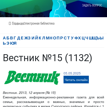
ЗАДАТЬ ВОПРОС
Главная
Электронная библиотека
А
Б
В
Г
Д
Е
Ж
З
И
Й
К
Л
М
Н
О
П
Р
С
Т
У
Ф
Х
Ц
Ч
Ш
Щ
Ъ
Ы
Ь
Э
Ю
Я
Вестник №15 (1132)
05.05.2025
Читать онлайн
Вестник. 2013, 12 апреля (№ 15)
Еженедельная, информационно-рекламная газета для всей
семьи, рассказывающая о важных, значимых и просто
интересных событиях в жизни Сургутского района. Издаётся с 1