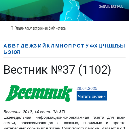
ЗАДАТЬ ВОПРОС
Главная
Электронная библиотека
А
Б
В
Г
Д
Е
Ж
З
И
Й
К
Л
М
Н
О
П
Р
С
Т
У
Ф
Х
Ц
Ч
Ш
Щ
Ъ
Ы
Ь
Э
Ю
Я
Вестник №37 (1102)
29.04.2025
Читать онлайн
Вестник. 2012, 14 сент. (№ 37)
Еженедельная, информационно-рекламная газета для всей
семьи, рассказывающая о важных, значимых и просто
интересных событиях в жизни Сургутского района. Издаётся с 1