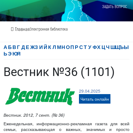
ЗАДАТЬ ВОПРОС
Главная
Электронная библиотека
А
Б
В
Г
Д
Е
Ж
З
И
Й
К
Л
М
Н
О
П
Р
С
Т
У
Ф
Х
Ц
Ч
Ш
Щ
Ъ
Ы
Ь
Э
Ю
Я
Вестник №36 (1101)
29.04.2025
Читать онлайн
Вестник. 2012, 7 сент. (№ 36)
Еженедельная, информационно-рекламная газета для всей
семьи, рассказывающая о важных, значимых и просто