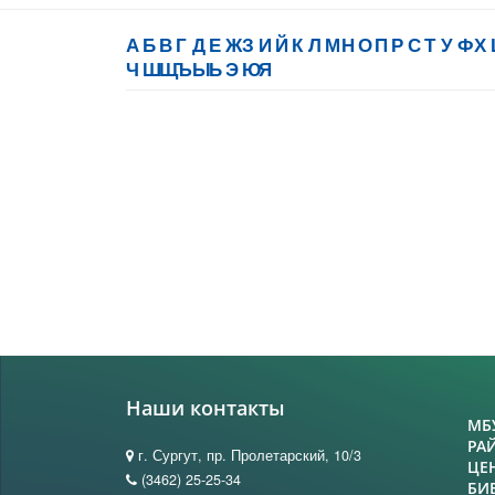
А
Б
В
Г
Д
Е
Ж
З
И
Й
К
Л
М
Н
О
П
Р
С
Т
У
Ф
Х
Ч
Ш
Щ
Ъ
Ы
Ь
Э
Ю
Я
Наши контакты
МБ
РА
г. Сургут, пр. Пролетарский, 10/3
ЦЕ
(3462) 25-25-34
БИ