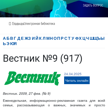
ЗАДАТЬ ВОПРОС
Главная
Электронная библиотека
А
Б
В
Г
Д
Е
Ж
З
И
Й
К
Л
М
Н
О
П
Р
С
Т
У
Ф
Х
Ц
Ч
Ш
Щ
Ъ
Ы
Ь
Э
Ю
Я
Вестник №9 (917)
24.04.2025
Читать онлайн
Вестник. 2009, 27 фев. (№ 9)
Еженедельная, информационно-рекламная газета для всей
семьи, рассказывающая о важных, значимых и просто