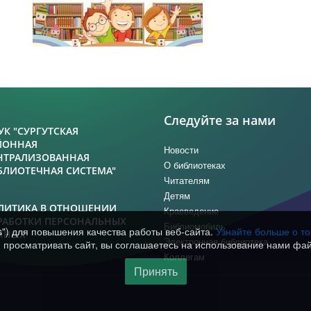
Следуйте за нами
УК "СУРГУТСКАЯ
ЙОННАЯ
Новости
НТРАЛИЗОВАННАЯ
О библиотеках
БЛИОТЕЧНАЯ СИСТЕМА"
Читателям
Детям
ЛИТИКА В ОТНОШЕНИИ
Краеведение
РАБОТКИ ПЕРСОНАЛЬНЫХ
Библиомобиль
s") для повышения качества работы веб-сайта.
Узнайте больше о т
ННЫХ
Электронная библиотека
просматривать сайт, вы соглашаетесь на использование нами фай
Коллегам
Принять