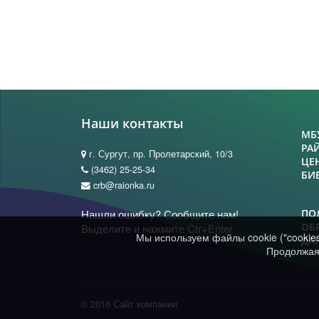
Наши контакты
МБ
РА
г. Сургут, пр. Пролетарский, 10/3
ЦЕ
(3462) 25-25-34
БИ
crb@raionka.ru
Нашли ошибку? Сообщите нам!
ПО
ОБ
Выделите и нажмите Ctr+Enter
Мы используем файлы cookie ("cookie
ДА
Продолжая 
© 2016 Сайт компании