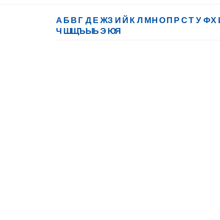
А
Б
В
Г
Д
Е
Ж
З
И
Й
К
Л
М
Н
О
П
Р
С
Т
У
Ф
Х
Ч
Ш
Щ
Ъ
Ы
Ь
Э
Ю
Я