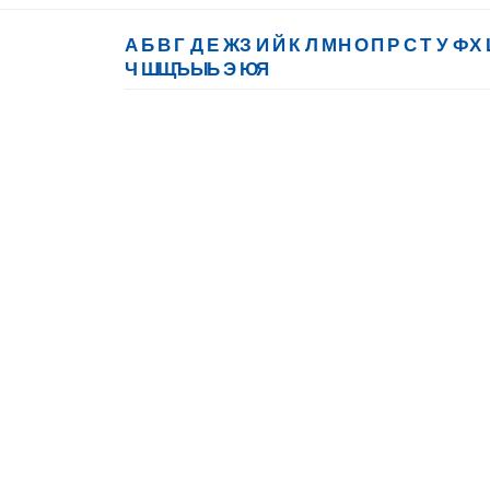
А
Б
В
Г
Д
Е
Ж
З
И
Й
К
Л
М
Н
О
П
Р
С
Т
У
Ф
Х
Ч
Ш
Щ
Ъ
Ы
Ь
Э
Ю
Я