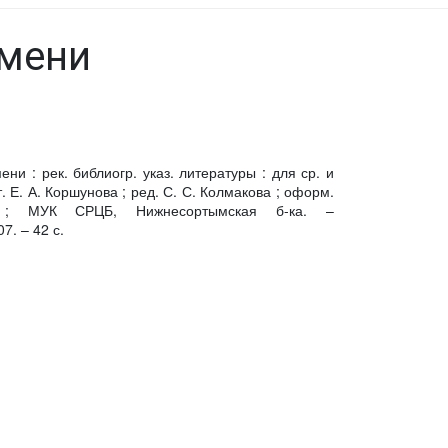
емени
ни : рек. библиогр. указ. литературы : для ср. и
ст. Е. А. Коршунова ; ред. С. С. Колмакова ; оформ.
 ; МУК СРЦБ, Нижнесортымская б-ка. –
7. – 42 с.