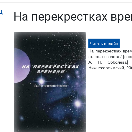
Ц
На перекрестках вр
Читать онлайн
На перекрестках време
ст. шк. возраста / [со
А. Н. Соболева]
Нижнесортымский, 200