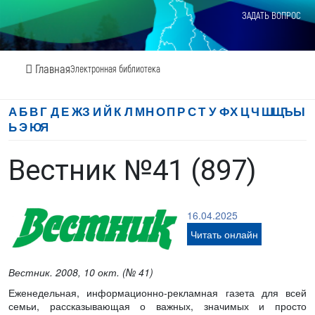
ЗАДАТЬ ВОПРОС
Главная
Электронная библиотека
А
Б
В
Г
Д
Е
Ж
З
И
Й
К
Л
М
Н
О
П
Р
С
Т
У
Ф
Х
Ц
Ч
Ш
Щ
Ъ
Ы
Ь
Э
Ю
Я
Вестник №41 (897)
16.04.2025
Читать онлайн
Вестник. 2008, 10 окт. (№ 41)
Еженедельная, информационно-рекламная газета для всей
семьи, рассказывающая о важных, значимых и просто