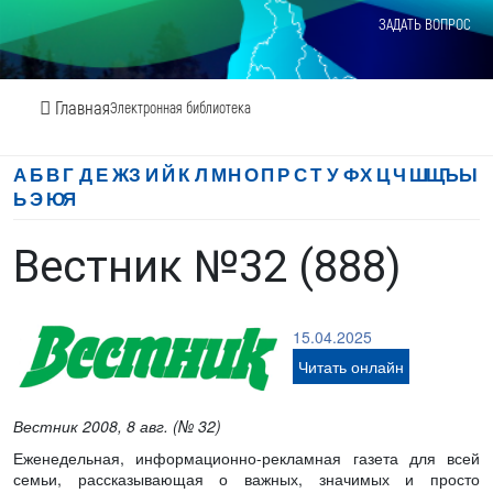
ЗАДАТЬ ВОПРОС
Главная
Электронная библиотека
А
Б
В
Г
Д
Е
Ж
З
И
Й
К
Л
М
Н
О
П
Р
С
Т
У
Ф
Х
Ц
Ч
Ш
Щ
Ъ
Ы
Ь
Э
Ю
Я
Вестник №32 (888)
15.04.2025
Читать онлайн
Вестник 2008, 8 авг. (№ 32)
Еженедельная, информационно-рекламная газета для всей
семьи, рассказывающая о важных, значимых и просто