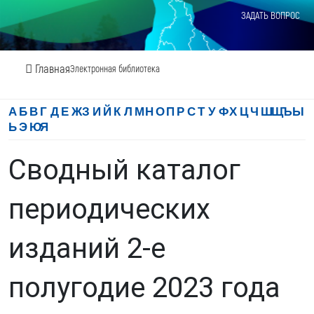
ЗАДАТЬ ВОПРОС
Главная
Электронная библиотека
А
Б
В
Г
Д
Е
Ж
З
И
Й
К
Л
М
Н
О
П
Р
С
Т
У
Ф
Х
Ц
Ч
Ш
Щ
Ъ
Ы
Ь
Э
Ю
Я
Сводный каталог
периодических
изданий 2-е
полугодие 2023 года