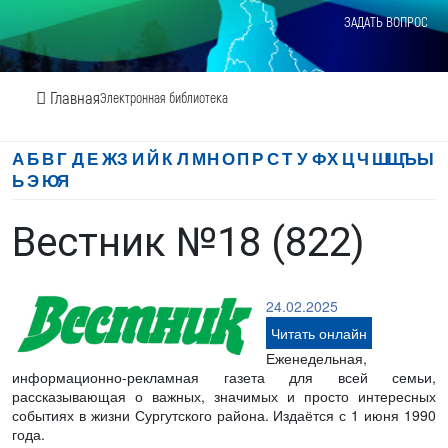
ЗАДАТЬ ВОПРОС
Главная
Электронная библиотека
А
Б
В
Г
Д
Е
Ж
З
И
Й
К
Л
М
Н
О
П
Р
С
Т
У
Ф
Х
Ц
Ч
Ш
Щ
Ъ
Ы
Ь
Э
Ю
Я
Вестник №18 (822)
24.02.2025
Читать онлайн
Еженедельная,
информационно-рекламная газета для всей семьи,
рассказывающая о важных, значимых и просто интересных
событиях в жизни Сургутского района. Издаётся с 1 июня 1990
года.