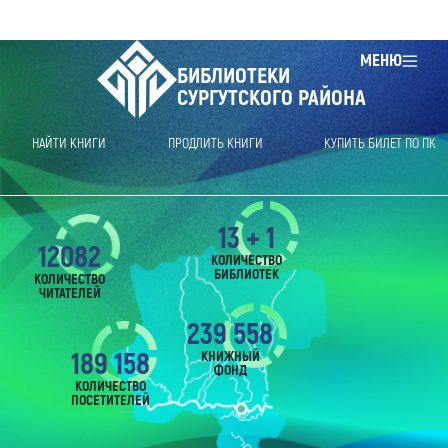
МЕНЮ
БИБЛИОТЕКИ
СУРГУТСКОГО РАЙОНА
НАЙТИ КНИГИ
ПРОДЛИТЬ КНИГИ
КУПИТЬ БИЛЕТ ПО ПК
13 + 1
12082
КОЛИЧЕСТВО
БИБЛИОТЕК
КОЛИЧЕСТВО
ЧИТАТЕЛЕЙ
239 558
189 158
КНИЖНЫЙ
ФОНД
КОЛИЧЕСТВО
ПОСЕТИТЕЛЕЙ