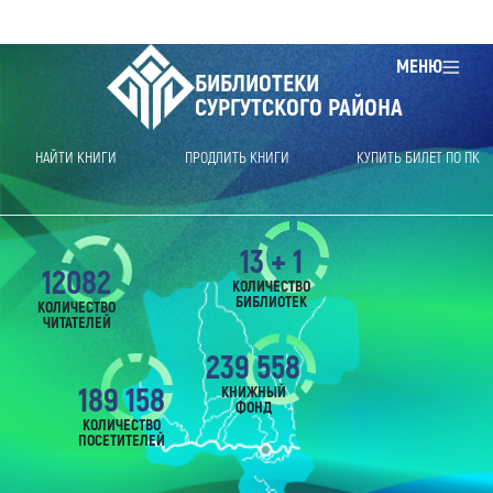
МЕНЮ
БИБЛИОТЕКИ
СУРГУТСКОГО РАЙОНА
НАЙТИ КНИГИ
ПРОДЛИТЬ КНИГИ
КУПИТЬ БИЛЕТ ПО ПК
13 + 1
12082
КОЛИЧЕСТВО
БИБЛИОТЕК
КОЛИЧЕСТВО
ЧИТАТЕЛЕЙ
239 558
189 158
КНИЖНЫЙ
ФОНД
КОЛИЧЕСТВО
ПОСЕТИТЕЛЕЙ