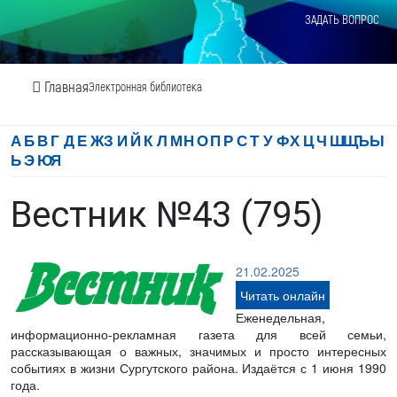
ЗАДАТЬ ВОПРОС
Главная
Электронная библиотека
А
Б
В
Г
Д
Е
Ж
З
И
Й
К
Л
М
Н
О
П
Р
С
Т
У
Ф
Х
Ц
Ч
Ш
Щ
Ъ
Ы
Ь
Э
Ю
Я
Вестник №43 (795)
21.02.2025
Читать онлайн
Еженедельная,
информационно-рекламная газета для всей семьи,
рассказывающая о важных, значимых и просто интересных
событиях в жизни Сургутского района. Издаётся с 1 июня 1990
года.