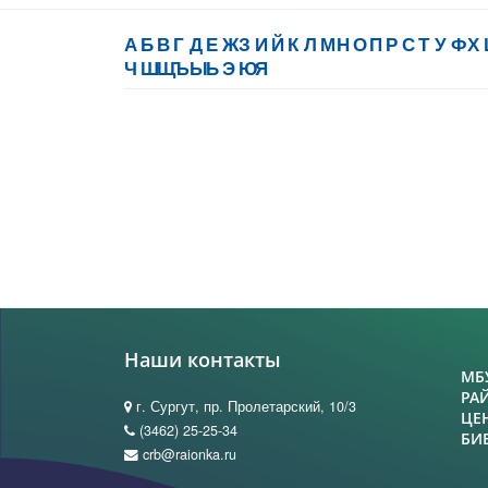
А
Б
В
Г
Д
Е
Ж
З
И
Й
К
Л
М
Н
О
П
Р
С
Т
У
Ф
Х
Ч
Ш
Щ
Ъ
Ы
Ь
Э
Ю
Я
Наши контакты
МБ
РА
г. Сургут, пр. Пролетарский, 10/3
ЦЕ
(3462) 25-25-34
БИ
crb@raionka.ru