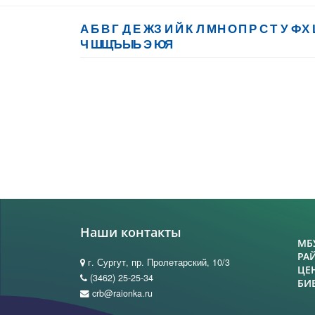
А
Б
В
Г
Д
Е
Ж
З
И
Й
К
Л
М
Н
О
П
Р
С
Т
У
Ф
Х
Ч
Ш
Щ
Ъ
Ы
Ь
Э
Ю
Я
Наши контакты
МБ
РА
г. Сургут, пр. Пролетарский, 10/3
ЦЕ
(3462) 25-25-34
БИ
crb@raionka.ru