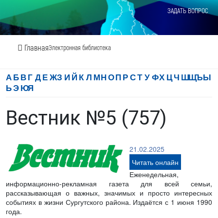
ЗАДАТЬ ВОПРОС
Главная
Электронная библиотека
А
Б
В
Г
Д
Е
Ж
З
И
Й
К
Л
М
Н
О
П
Р
С
Т
У
Ф
Х
Ц
Ч
Ш
Щ
Ъ
Ы
Ь
Э
Ю
Я
Вестник №5 (757)
21.02.2025
Читать онлайн
Еженедельная,
информационно-рекламная газета для всей семьи,
рассказывающая о важных, значимых и просто интересных
событиях в жизни Сургутского района. Издаётся с 1 июня 1990
года.