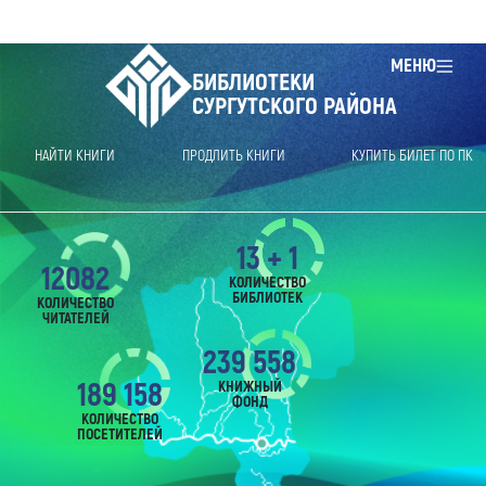
МЕНЮ
БИБЛИОТЕКИ
СУРГУТСКОГО РАЙОНА
НАЙТИ КНИГИ
ПРОДЛИТЬ КНИГИ
КУПИТЬ БИЛЕТ ПО ПК
13 + 1
12082
КОЛИЧЕСТВО
БИБЛИОТЕК
КОЛИЧЕСТВО
ЧИТАТЕЛЕЙ
239 558
189 158
КНИЖНЫЙ
ФОНД
КОЛИЧЕСТВО
ПОСЕТИТЕЛЕЙ