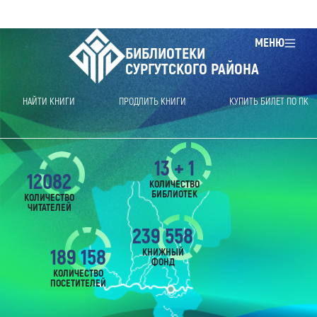
МЕНЮ
БИБЛИОТЕКИ
СУРГУТСКОГО РАЙОНА
НАЙТИ КНИГИ
ПРОДЛИТЬ КНИГИ
КУПИТЬ БИЛЕТ ПО ПК
13 + 1
12082
КОЛИЧЕСТВО
БИБЛИОТЕК
КОЛИЧЕСТВО
ЧИТАТЕЛЕЙ
239 558
189 158
КНИЖНЫЙ
ФОНД
КОЛИЧЕСТВО
ПОСЕТИТЕЛЕЙ