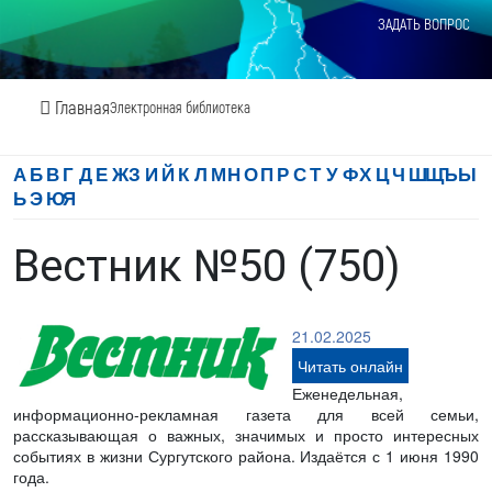
ЗАДАТЬ ВОПРОС
Главная
Электронная библиотека
А
Б
В
Г
Д
Е
Ж
З
И
Й
К
Л
М
Н
О
П
Р
С
Т
У
Ф
Х
Ц
Ч
Ш
Щ
Ъ
Ы
Ь
Э
Ю
Я
Вестник №50 (750)
21.02.2025
Читать онлайн
Еженедельная,
информационно-рекламная газета для всей семьи,
рассказывающая о важных, значимых и просто интересных
событиях в жизни Сургутского района. Издаётся с 1 июня 1990
года.