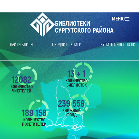
МЕНЮ
БИБЛИОТЕКИ
СУРГУТСКОГО РАЙОНА
НАЙТИ КНИГИ
ПРОДЛИТЬ КНИГИ
КУПИТЬ БИЛЕТ ПО ПК
13 + 1
12082
КОЛИЧЕСТВО
БИБЛИОТЕК
КОЛИЧЕСТВО
ЧИТАТЕЛЕЙ
239 558
189 158
КНИЖНЫЙ
ФОНД
КОЛИЧЕСТВО
ПОСЕТИТЕЛЕЙ