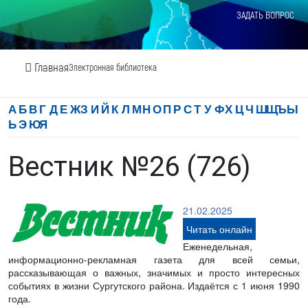
ЗАДАТЬ ВОПРОС
Главная
Электронная библиотека
А
Б
В
Г
Д
Е
Ж
З
И
Й
К
Л
М
Н
О
П
Р
С
Т
У
Ф
Х
Ц
Ч
Ш
Щ
Ъ
Ы
Ь
Э
Ю
Я
Вестник №26 (726)
21.02.2025
Читать онлайн
Еженедельная,
информационно-рекламная газета для всей семьи,
рассказывающая о важных, значимых и просто интересных
событиях в жизни Сургутского района. Издаётся с 1 июня 1990
года.