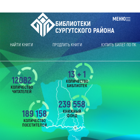
МЕНЮ
БИБЛИОТЕКИ
СУРГУТСКОГО РАЙОНА
НАЙТИ КНИГИ
ПРОДЛИТЬ КНИГИ
КУПИТЬ БИЛЕТ ПО ПК
13 + 1
12082
КОЛИЧЕСТВО
БИБЛИОТЕК
КОЛИЧЕСТВО
ЧИТАТЕЛЕЙ
239 558
189 158
КНИЖНЫЙ
ФОНД
КОЛИЧЕСТВО
ПОСЕТИТЕЛЕЙ