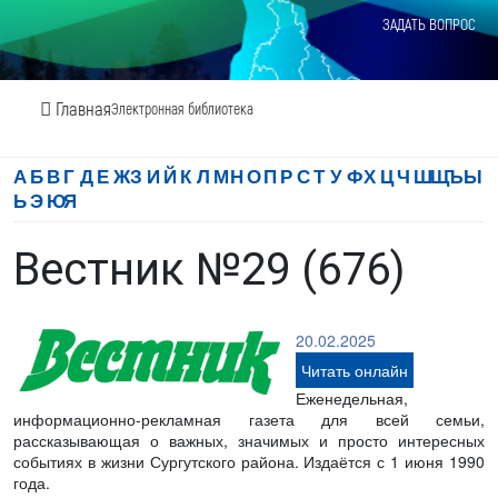
ЗАДАТЬ ВОПРОС
Главная
Электронная библиотека
А
Б
В
Г
Д
Е
Ж
З
И
Й
К
Л
М
Н
О
П
Р
С
Т
У
Ф
Х
Ц
Ч
Ш
Щ
Ъ
Ы
Ь
Э
Ю
Я
Вестник №29 (676)
20.02.2025
Читать онлайн
Еженедельная,
информационно-рекламная газета для всей семьи,
рассказывающая о важных, значимых и просто интересных
событиях в жизни Сургутского района. Издаётся с 1 июня 1990
года.