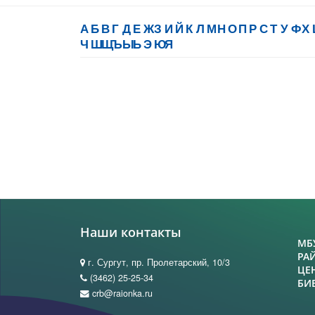
А
Б
В
Г
Д
Е
Ж
З
И
Й
К
Л
М
Н
О
П
Р
С
Т
У
Ф
Х
Ч
Ш
Щ
Ъ
Ы
Ь
Э
Ю
Я
Наши контакты
МБ
РА
г. Сургут, пр. Пролетарский, 10/3
ЦЕ
(3462) 25-25-34
БИ
crb@raionka.ru