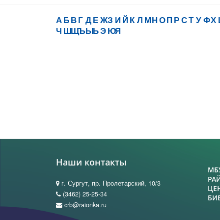
А
Б
В
Г
Д
Е
Ж
З
И
Й
К
Л
М
Н
О
П
Р
С
Т
У
Ф
Х
Ч
Ш
Щ
Ъ
Ы
Ь
Э
Ю
Я
Наши контакты
МБ
РА
г. Сургут, пр. Пролетарский, 10/3
ЦЕ
(3462) 25-25-34
БИ
crb@raionka.ru