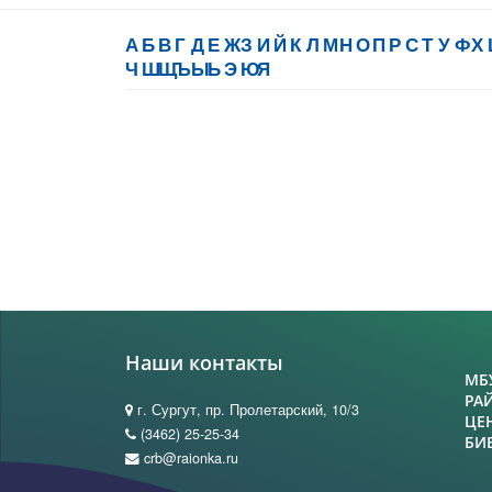
А
Б
В
Г
Д
Е
Ж
З
И
Й
К
Л
М
Н
О
П
Р
С
Т
У
Ф
Х
Ч
Ш
Щ
Ъ
Ы
Ь
Э
Ю
Я
Наши контакты
МБ
РА
г. Сургут, пр. Пролетарский, 10/3
ЦЕ
(3462) 25-25-34
БИ
crb@raionka.ru