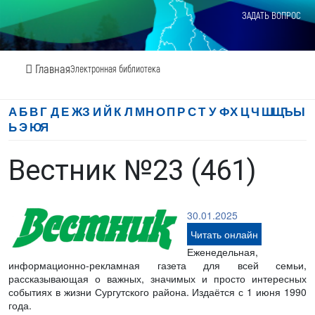
ЗАДАТЬ ВОПРОС
Главная
Электронная библиотека
А
Б
В
Г
Д
Е
Ж
З
И
Й
К
Л
М
Н
О
П
Р
С
Т
У
Ф
Х
Ц
Ч
Ш
Щ
Ъ
Ы
Ь
Э
Ю
Я
Вестник №23 (461)
30.01.2025
Читать онлайн
Еженедельная,
информационно-рекламная газета для всей семьи,
рассказывающая о важных, значимых и просто интересных
событиях в жизни Сургутского района. Издаётся с 1 июня 1990
года.