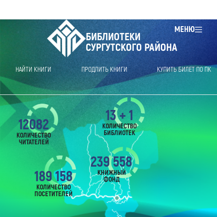
МЕНЮ
БИБЛИОТЕКИ
СУРГУТСКОГО РАЙОНА
НАЙТИ КНИГИ
ПРОДЛИТЬ КНИГИ
КУПИТЬ БИЛЕТ ПО ПК
13 + 1
12082
КОЛИЧЕСТВО
БИБЛИОТЕК
КОЛИЧЕСТВО
ЧИТАТЕЛЕЙ
239 558
189 158
КНИЖНЫЙ
ФОНД
КОЛИЧЕСТВО
ПОСЕТИТЕЛЕЙ