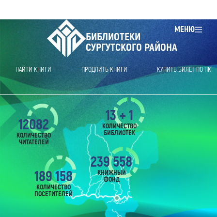
МЕНЮ
БИБЛИОТЕКИ
СУРГУТСКОГО РАЙОНА
НАЙТИ КНИГИ
ПРОДЛИТЬ КНИГИ
КУПИТЬ БИЛЕТ ПО ПК
13 + 1
12082
КОЛИЧЕСТВО
БИБЛИОТЕК
КОЛИЧЕСТВО
ЧИТАТЕЛЕЙ
239 558
189 158
КНИЖНЫЙ
ФОНД
КОЛИЧЕСТВО
ПОСЕТИТЕЛЕЙ