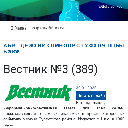
ЗАДАТЬ ВОПРОС
Главная
Электронная библиотека
А
Б
В
Г
Д
Е
Ж
З
И
Й
К
Л
М
Н
О
П
Р
С
Т
У
Ф
Х
Ц
Ч
Ш
Щ
Ъ
Ы
Ь
Э
Ю
Я
Вестник №3 (389)
30.01.2025
Читать онлайн
Еженедельная,
информационно-рекламная газета для всей семьи,
рассказывающая о важных, значимых и просто интересных
событиях в жизни Сургутского района. Издаётся с 1 июня 1990
года.