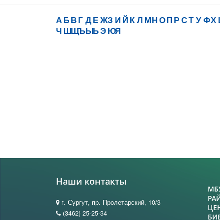
А
Б
В
Г
Д
Е
Ж
З
И
Й
К
Л
М
Н
О
П
Р
С
Т
У
Ф
Х
Ч
Ш
Щ
Ъ
Ы
Ь
Э
Ю
Я
Наши контакты
МБ
РА
г. Сургут, пр. Пролетарский, 10/3
ЦЕ
(3462) 25-25-34
БИ