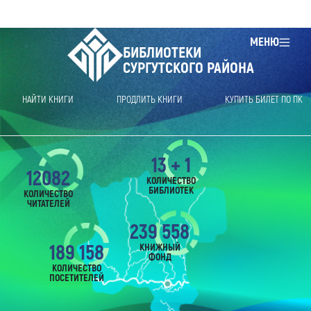
МЕНЮ
БИБЛИОТЕКИ
СУРГУТСКОГО РАЙОНА
НАЙТИ КНИГИ
ПРОДЛИТЬ КНИГИ
КУПИТЬ БИЛЕТ ПО ПК
13 + 1
12082
КОЛИЧЕСТВО
БИБЛИОТЕК
КОЛИЧЕСТВО
ЧИТАТЕЛЕЙ
239 558
189 158
КНИЖНЫЙ
ФОНД
КОЛИЧЕСТВО
ПОСЕТИТЕЛЕЙ