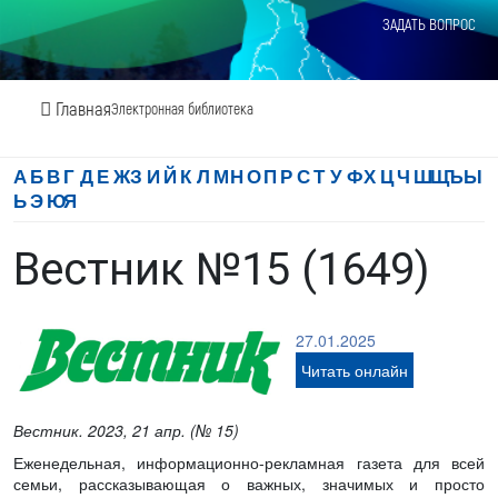
ЗАДАТЬ ВОПРОС
Главная
Электронная библиотека
А
Б
В
Г
Д
Е
Ж
З
И
Й
К
Л
М
Н
О
П
Р
С
Т
У
Ф
Х
Ц
Ч
Ш
Щ
Ъ
Ы
Ь
Э
Ю
Я
Вестник №15 (1649)
27.01.2025
Читать онлайн
Вестник. 2023, 21 апр. (№ 15)
Еженедельная, информационно-рекламная газета для всей
семьи, рассказывающая о важных, значимых и просто