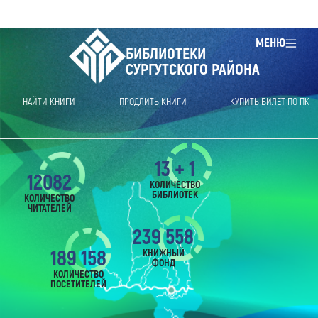
МЕНЮ
БИБЛИОТЕКИ
СУРГУТСКОГО РАЙОНА
НАЙТИ КНИГИ
ПРОДЛИТЬ КНИГИ
КУПИТЬ БИЛЕТ ПО ПК
13 + 1
12082
КОЛИЧЕСТВО
БИБЛИОТЕК
КОЛИЧЕСТВО
ЧИТАТЕЛЕЙ
239 558
189 158
КНИЖНЫЙ
ФОНД
КОЛИЧЕСТВО
ПОСЕТИТЕЛЕЙ