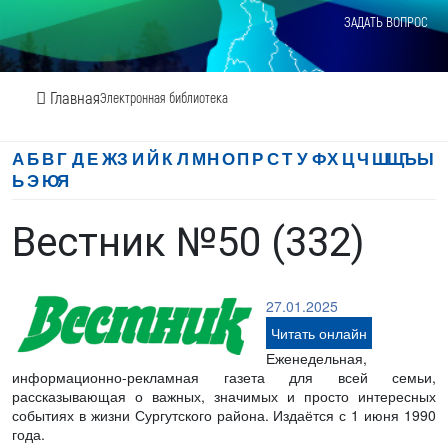
ЗАДАТЬ ВОПРОС
Главная
Электронная библиотека
А
Б
В
Г
Д
Е
Ж
З
И
Й
К
Л
М
Н
О
П
Р
С
Т
У
Ф
Х
Ц
Ч
Ш
Щ
Ъ
Ы
Ь
Э
Ю
Я
Вестник №50 (332)
27.01.2025
Читать онлайн
Еженедельная,
информационно-рекламная газета для всей семьи,
рассказывающая о важных, значимых и просто интересных
событиях в жизни Сургутского района. Издаётся с 1 июня 1990
года.