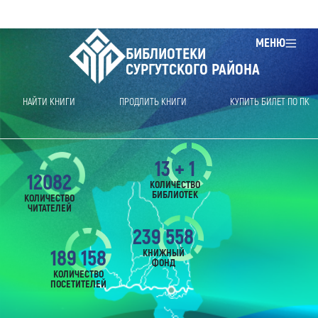
МЕНЮ
БИБЛИОТЕКИ
СУРГУТСКОГО РАЙОНА
НАЙТИ КНИГИ
ПРОДЛИТЬ КНИГИ
КУПИТЬ БИЛЕТ ПО ПК
13 + 1
12082
КОЛИЧЕСТВО
БИБЛИОТЕК
КОЛИЧЕСТВО
ЧИТАТЕЛЕЙ
239 558
189 158
КНИЖНЫЙ
ФОНД
КОЛИЧЕСТВО
ПОСЕТИТЕЛЕЙ