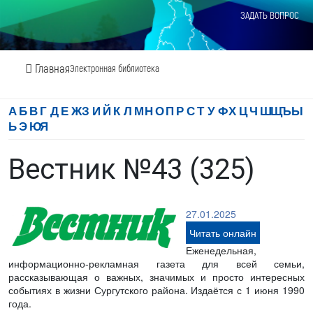
ЗАДАТЬ ВОПРОС
Главная
Электронная библиотека
А
Б
В
Г
Д
Е
Ж
З
И
Й
К
Л
М
Н
О
П
Р
С
Т
У
Ф
Х
Ц
Ч
Ш
Щ
Ъ
Ы
Ь
Э
Ю
Я
Вестник №43 (325)
27.01.2025
Читать онлайн
Еженедельная,
информационно-рекламная газета для всей семьи,
рассказывающая о важных, значимых и просто интересных
событиях в жизни Сургутского района. Издаётся с 1 июня 1990
года.