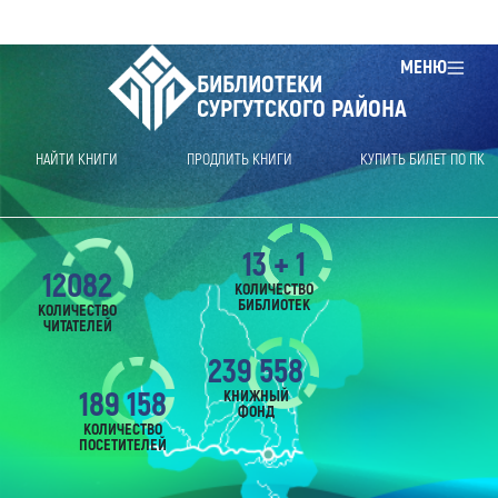
МЕНЮ
БИБЛИОТЕКИ
СУРГУТСКОГО РАЙОНА
НАЙТИ КНИГИ
ПРОДЛИТЬ КНИГИ
КУПИТЬ БИЛЕТ ПО ПК
13 + 1
12082
КОЛИЧЕСТВО
БИБЛИОТЕК
КОЛИЧЕСТВО
ЧИТАТЕЛЕЙ
239 558
189 158
КНИЖНЫЙ
ФОНД
КОЛИЧЕСТВО
ПОСЕТИТЕЛЕЙ