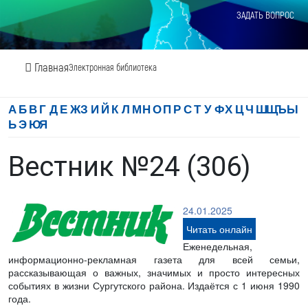
ЗАДАТЬ ВОПРОС
Главная
Электронная библиотека
А
Б
В
Г
Д
Е
Ж
З
И
Й
К
Л
М
Н
О
П
Р
С
Т
У
Ф
Х
Ц
Ч
Ш
Щ
Ъ
Ы
Ь
Э
Ю
Я
Вестник №24 (306)
24.01.2025
Читать онлайн
Еженедельная,
информационно-рекламная газета для всей семьи,
рассказывающая о важных, значимых и просто интересных
событиях в жизни Сургутского района. Издаётся с 1 июня 1990
года.