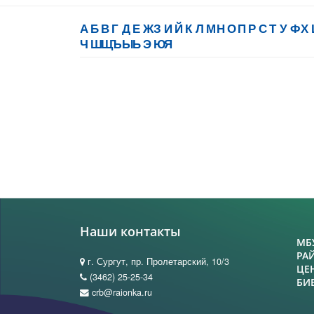
А
Б
В
Г
Д
Е
Ж
З
И
Й
К
Л
М
Н
О
П
Р
С
Т
У
Ф
Х
Ч
Ш
Щ
Ъ
Ы
Ь
Э
Ю
Я
Наши контакты
МБ
РА
г. Сургут, пр. Пролетарский, 10/3
ЦЕ
(3462) 25-25-34
БИ
crb@raionka.ru