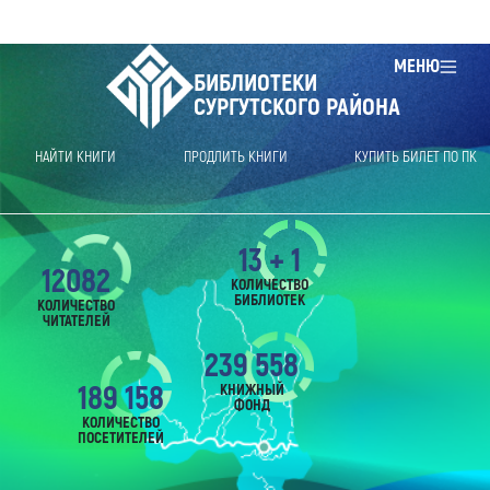
МЕНЮ
БИБЛИОТЕКИ
СУРГУТСКОГО РАЙОНА
НАЙТИ КНИГИ
ПРОДЛИТЬ КНИГИ
КУПИТЬ БИЛЕТ ПО ПК
13 + 1
12082
КОЛИЧЕСТВО
БИБЛИОТЕК
КОЛИЧЕСТВО
ЧИТАТЕЛЕЙ
239 558
189 158
КНИЖНЫЙ
ФОНД
КОЛИЧЕСТВО
ПОСЕТИТЕЛЕЙ