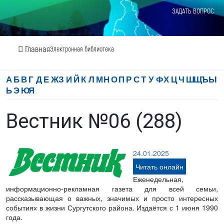
ЗАДАТЬ ВОПРОС
Главная
Электронная библиотека
А
Б
В
Г
Д
Е
Ж
З
И
Й
К
Л
М
Н
О
П
Р
С
Т
У
Ф
Х
Ц
Ч
Ш
Щ
Ъ
Ы
Ь
Э
Ю
Я
Вестник №06 (288)
24.01.2025
Читать онлайн
Еженедельная,
информационно-рекламная газета для всей семьи,
рассказывающая о важных, значимых и просто интересных
событиях в жизни Сургутского района. Издаётся с 1 июня 1990
года.