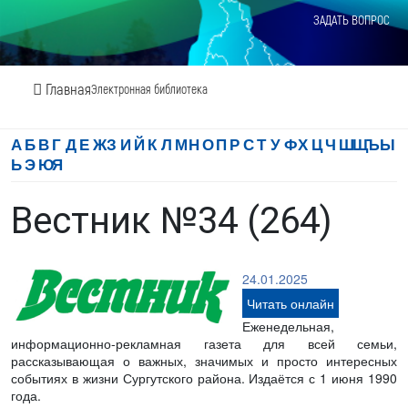
ЗАДАТЬ ВОПРОС
Главная
Электронная библиотека
А
Б
В
Г
Д
Е
Ж
З
И
Й
К
Л
М
Н
О
П
Р
С
Т
У
Ф
Х
Ц
Ч
Ш
Щ
Ъ
Ы
Ь
Э
Ю
Я
Вестник №34 (264)
24.01.2025
Читать онлайн
Еженедельная,
информационно-рекламная газета для всей семьи,
рассказывающая о важных, значимых и просто интересных
событиях в жизни Сургутского района. Издаётся с 1 июня 1990
года.