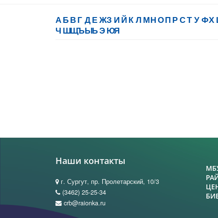
А
Б
В
Г
Д
Е
Ж
З
И
Й
К
Л
М
Н
О
П
Р
С
Т
У
Ф
Х
Ч
Ш
Щ
Ъ
Ы
Ь
Э
Ю
Я
Наши контакты
МБ
РА
г. Сургут, пр. Пролетарский, 10/3
ЦЕ
(3462) 25-25-34
БИ
crb@raionka.ru