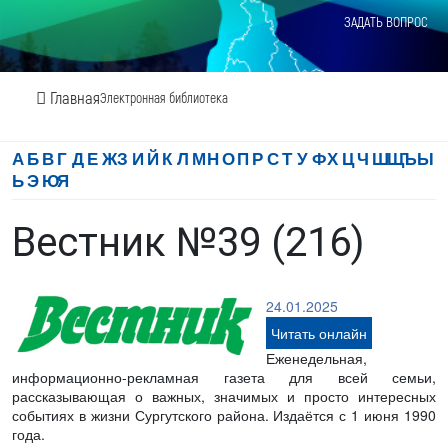
ЗАДАТЬ ВОПРОС
Главная
Электронная библиотека
А
Б
В
Г
Д
Е
Ж
З
И
Й
К
Л
М
Н
О
П
Р
С
Т
У
Ф
Х
Ц
Ч
Ш
Щ
Ъ
Ы
Ь
Э
Ю
Я
Вестник №39 (216)
24.01.2025
Читать онлайн
Еженедельная,
информационно-рекламная газета для всей семьи,
рассказывающая о важных, значимых и просто интересных
событиях в жизни Сургутского района. Издаётся с 1 июня 1990
года.