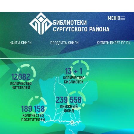
МЕНЮ
БИБЛИОТЕКИ
СУРГУТСКОГО РАЙОНА
НАЙТИ КНИГИ
ПРОДЛИТЬ КНИГИ
КУПИТЬ БИЛЕТ ПО ПК
13 + 1
12082
КОЛИЧЕСТВО
БИБЛИОТЕК
КОЛИЧЕСТВО
ЧИТАТЕЛЕЙ
239 558
189 158
КНИЖНЫЙ
ФОНД
КОЛИЧЕСТВО
ПОСЕТИТЕЛЕЙ