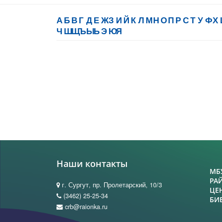
А
Б
В
Г
Д
Е
Ж
З
И
Й
К
Л
М
Н
О
П
Р
С
Т
У
Ф
Х
Ч
Ш
Щ
Ъ
Ы
Ь
Э
Ю
Я
Наши контакты
МБ
РА
г. Сургут, пр. Пролетарский, 10/3
ЦЕ
(3462) 25-25-34
БИ
crb@raionka.ru