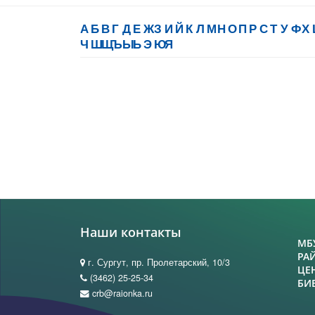
А
Б
В
Г
Д
Е
Ж
З
И
Й
К
Л
М
Н
О
П
Р
С
Т
У
Ф
Х
Ч
Ш
Щ
Ъ
Ы
Ь
Э
Ю
Я
Наши контакты
МБ
РА
г. Сургут, пр. Пролетарский, 10/3
ЦЕ
(3462) 25-25-34
БИ
crb@raionka.ru