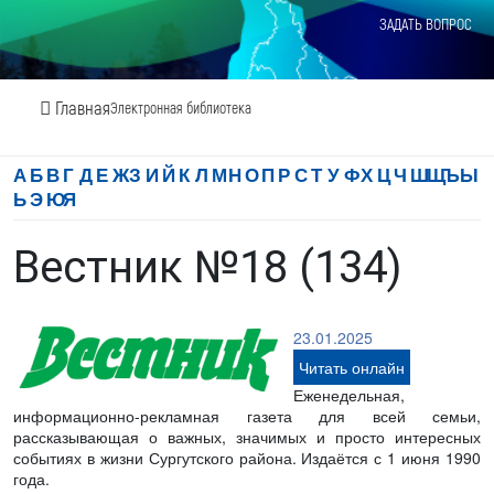
ЗАДАТЬ ВОПРОС
Главная
Электронная библиотека
А
Б
В
Г
Д
Е
Ж
З
И
Й
К
Л
М
Н
О
П
Р
С
Т
У
Ф
Х
Ц
Ч
Ш
Щ
Ъ
Ы
Ь
Э
Ю
Я
Вестник №18 (134)
23.01.2025
Читать онлайн
Еженедельная,
информационно-рекламная газета для всей семьи,
рассказывающая о важных, значимых и просто интересных
событиях в жизни Сургутского района. Издаётся с 1 июня 1990
года.