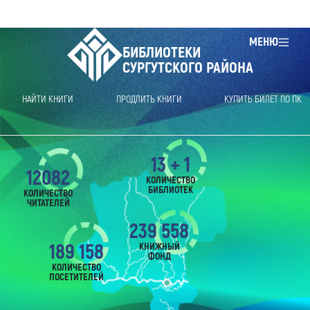
МЕНЮ
БИБЛИОТЕКИ
СУРГУТСКОГО РАЙОНА
НАЙТИ КНИГИ
ПРОДЛИТЬ КНИГИ
КУПИТЬ БИЛЕТ ПО ПК
13 + 1
12082
КОЛИЧЕСТВО
БИБЛИОТЕК
КОЛИЧЕСТВО
ЧИТАТЕЛЕЙ
239 558
189 158
КНИЖНЫЙ
ФОНД
КОЛИЧЕСТВО
ПОСЕТИТЕЛЕЙ