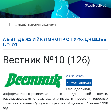
ЗАДАТЬ ВОПРОС
Главная
Электронная библиотека
А
Б
В
Г
Д
Е
Ж
З
И
Й
К
Л
М
Н
О
П
Р
С
Т
У
Ф
Х
Ц
Ч
Ш
Щ
Ъ
Ы
Ь
Э
Ю
Я
Вестник №10 (126)
23.01.2025
Читать онлайн
Еженедельная,
информационно-рекламная газета для всей семьи,
рассказывающая о важных, значимых и просто интересных
событиях в жизни Сургутского района. Издаётся с 1 июня 1990
год