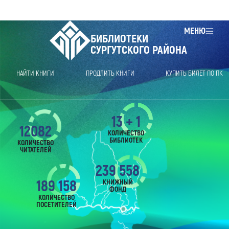
МЕНЮ
БИБЛИОТЕКИ
СУРГУТСКОГО РАЙОНА
НАЙТИ КНИГИ
ПРОДЛИТЬ КНИГИ
КУПИТЬ БИЛЕТ ПО ПК
13 + 1
12082
КОЛИЧЕСТВО
БИБЛИОТЕК
КОЛИЧЕСТВО
ЧИТАТЕЛЕЙ
239 558
189 158
КНИЖНЫЙ
ФОНД
КОЛИЧЕСТВО
ПОСЕТИТЕЛЕЙ