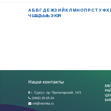
А
Б
В
Г
Д
Е
Ж
З
И
Й
К
Л
М
Н
О
П
Р
С
Т
У
Ф
Х
Ч
Ш
Щ
Ъ
Ы
Ь
Э
Ю
Я
Наши контакты
МБ
РА
г. Сургут, пр. Пролетарский, 10/3
ЦЕ
(3462) 25-25-34
БИ
crb@raionka.ru