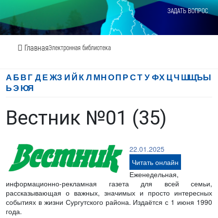
ЗАДАТЬ ВОПРОС
Главная
Электронная библиотека
А
Б
В
Г
Д
Е
Ж
З
И
Й
К
Л
М
Н
О
П
Р
С
Т
У
Ф
Х
Ц
Ч
Ш
Щ
Ъ
Ы
Ь
Э
Ю
Я
Вестник №01 (35)
22.01.2025
Читать онлайн
Еженедельная,
информационно-рекламная газета для всей семьи,
рассказывающая о важных, значимых и просто интересных
событиях в жизни Сургутского района. Издаётся с 1 июня 1990
года.