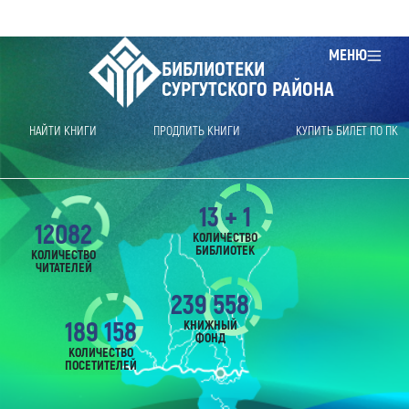
МЕНЮ
БИБЛИОТЕКИ
СУРГУТСКОГО РАЙОНА
НАЙТИ КНИГИ
ПРОДЛИТЬ КНИГИ
КУПИТЬ БИЛЕТ ПО ПК
13 + 1
12082
КОЛИЧЕСТВО
БИБЛИОТЕК
КОЛИЧЕСТВО
ЧИТАТЕЛЕЙ
239 558
189 158
КНИЖНЫЙ
ФОНД
КОЛИЧЕСТВО
ПОСЕТИТЕЛЕЙ