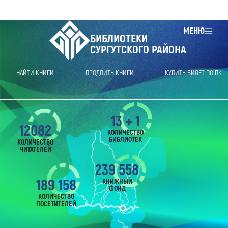
МЕНЮ
БИБЛИОТЕКИ
СУРГУТСКОГО РАЙОНА
НАЙТИ КНИГИ
ПРОДЛИТЬ КНИГИ
КУПИТЬ БИЛЕТ ПО ПК
13 + 1
12082
КОЛИЧЕСТВО
БИБЛИОТЕК
КОЛИЧЕСТВО
ЧИТАТЕЛЕЙ
239 558
189 158
КНИЖНЫЙ
ФОНД
КОЛИЧЕСТВО
ПОСЕТИТЕЛЕЙ