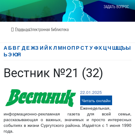
ЗАДАТЬ ВОПРОС
Главная
Электронная библиотека
А
Б
В
Г
Д
Е
Ж
З
И
Й
К
Л
М
Н
О
П
Р
С
Т
У
Ф
Х
Ц
Ч
Ш
Щ
Ъ
Ы
Ь
Э
Ю
Я
Вестник №21 (32)
22.01.2025
Читать онлайн
Еженедельная,
информационно-рекламная газета для всей семьи,
рассказывающая о важных, значимых и просто интересных
событиях в жизни Сургутского района. Издаётся с 1 июня 1990
года.