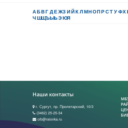
А
Б
В
Г
Д
Е
Ж
З
И
Й
К
Л
М
Н
О
П
Р
С
Т
У
Ф
Х
Ч
Ш
Щ
Ъ
Ы
Ь
Э
Ю
Я
Наши контакты
МБ
РА
г. Сургут, пр. Пролетарский, 10/3
ЦЕ
(3462) 25-25-34
БИ
crb@raionka.ru