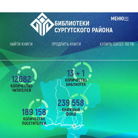
МЕНЮ
БИБЛИОТЕКИ
СУРГУТСКОГО РАЙОНА
НАЙТИ КНИГИ
ПРОДЛИТЬ КНИГИ
КУПИТЬ БИЛЕТ ПО ПК
13 + 1
12082
КОЛИЧЕСТВО
БИБЛИОТЕК
КОЛИЧЕСТВО
ЧИТАТЕЛЕЙ
239 558
189 158
КНИЖНЫЙ
ФОНД
КОЛИЧЕСТВО
ПОСЕТИТЕЛЕЙ