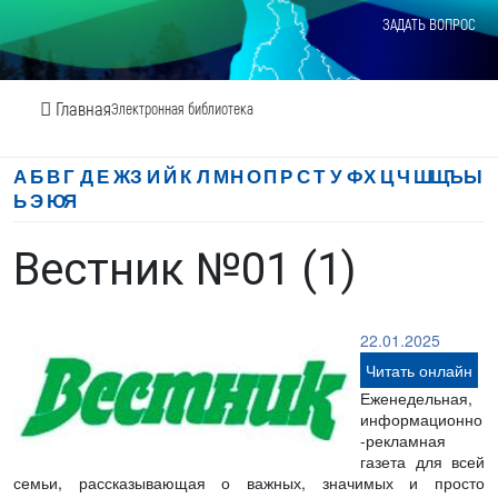
ЗАДАТЬ ВОПРОС
Главная
Электронная библиотека
А
Б
В
Г
Д
Е
Ж
З
И
Й
К
Л
М
Н
О
П
Р
С
Т
У
Ф
Х
Ц
Ч
Ш
Щ
Ъ
Ы
Ь
Э
Ю
Я
Вестник №01 (1)
22.01.2025
Читать онлайн
Еженедельная,
информационно
-рекламная
газета для всей
семьи, рассказывающая о важных, значимых и просто