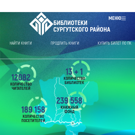
МЕНЮ
БИБЛИОТЕКИ
СУРГУТСКОГО РАЙОНА
НАЙТИ КНИГИ
ПРОДЛИТЬ КНИГИ
КУПИТЬ БИЛЕТ ПО ПК
13 + 1
12082
КОЛИЧЕСТВО
БИБЛИОТЕК
КОЛИЧЕСТВО
ЧИТАТЕЛЕЙ
239 558
189 158
КНИЖНЫЙ
ФОНД
КОЛИЧЕСТВО
ПОСЕТИТЕЛЕЙ