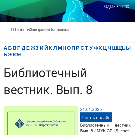
ЗАДАТЬ ВОПРОС
Главная
Электронная библиотека
А
Б
В
Г
Д
Е
Ж
З
И
Й
К
Л
М
Н
О
П
Р
С
Т
У
Ф
Х
Ц
Ч
Ш
Щ
Ъ
Ы
Ь
Э
Ю
Я
Библиотечный
вестник. Вып. 8
21.01.2025
Читать онлайн
Библиотечный вестник.
Вып. 8 / МУК СРЦБ; сост.,