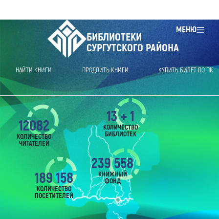
МЕНЮ
БИБЛИОТЕКИ
СУРГУТСКОГО РАЙОНА
НАЙТИ КНИГИ
ПРОДЛИТЬ КНИГИ
КУПИТЬ БИЛЕТ ПО ПК
13 + 1
12082
КОЛИЧЕСТВО
БИБЛИОТЕК
КОЛИЧЕСТВО
ЧИТАТЕЛЕЙ
239 558
189 158
КНИЖНЫЙ
ФОНД
КОЛИЧЕСТВО
ПОСЕТИТЕЛЕЙ