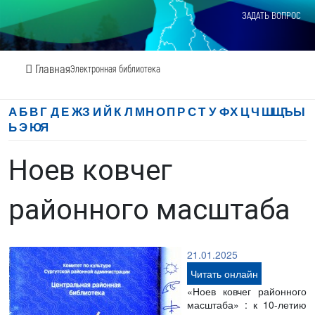
ЗАДАТЬ ВОПРОС
Главная
Электронная библиотека
А
Б
В
Г
Д
Е
Ж
З
И
Й
К
Л
М
Н
О
П
Р
С
Т
У
Ф
Х
Ц
Ч
Ш
Щ
Ъ
Ы
Ь
Э
Ю
Я
Ноев ковчег
районного масштаба
21.01.2025
Читать онлайн
«Ноев ковчег районного
масштаба» : к 10-летию