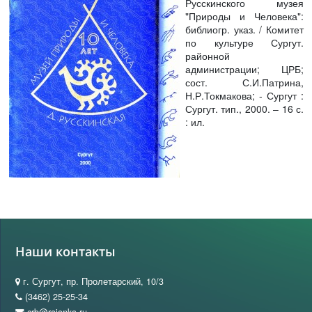
Русскинского музея
"Природы и Человека":
библиогр. указ. / Комитет
по культуре Сургут.
районной
администрации; ЦРБ;
сост. С.И.Патрина,
Н.Р.Токмакова; - Сургут :
Сургут. тип., 2000. – 16 с.
: ил.
Наши контакты
г. Сургут, пр. Пролетарский, 10/3
(3462) 25-25-34