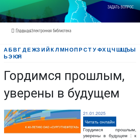
ЗАДАТЬ ВОПРОС
Главная
Электронная библиотека
А
Б
В
Г
Д
Е
Ж
З
И
Й
К
Л
М
Н
О
П
Р
С
Т
У
Ф
Х
Ц
Ч
Ш
Щ
Ъ
Ы
Ь
Э
Ю
Я
Гордимся прошлым,
уверены в будущем
21.01.2025
Читать онлайн
Гордимся прошлым,
уверены в будущем : к