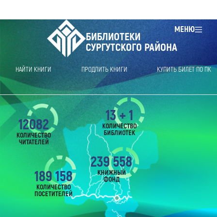
МЕНЮ
БИБЛИОТЕКИ
СУРГУТСКОГО РАЙОНА
НАЙТИ КНИГИ
ПРОДЛИТЬ КНИГИ
КУПИТЬ БИЛЕТ ПО ПК
13 + 1
12082
КОЛИЧЕСТВО
БИБЛИОТЕК
КОЛИЧЕСТВО
ЧИТАТЕЛЕЙ
239 558
189 158
КНИЖНЫЙ
ФОНД
КОЛИЧЕСТВО
ПОСЕТИТЕЛЕЙ